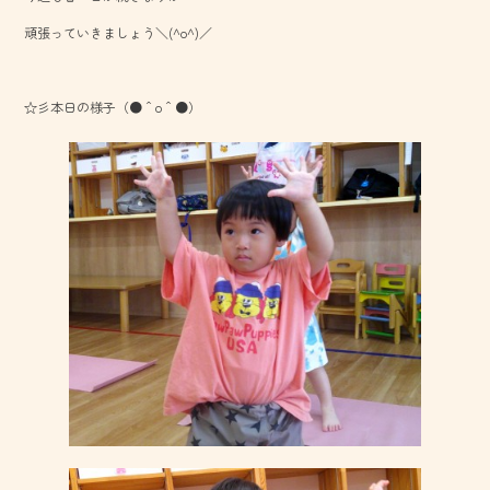
o
頑張っていきましょう＼(^o^)／
ok
☆彡本日の様子（●＾o＾●）