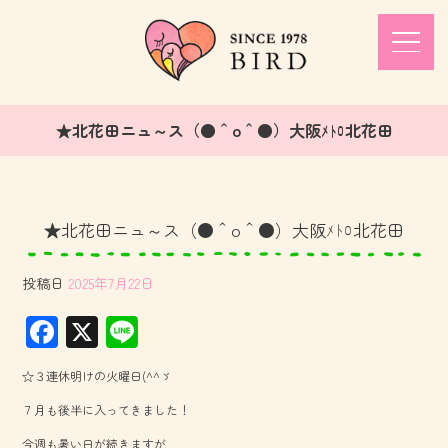
★北花田ニュ～ス（●＾o＾●）大阪ﾒﾄﾛ北花田
★北花田ニュ～ス（●＾o＾●）大阪ﾒﾄﾛ北花田
投稿日
2025年7月22日
F
X
Li
ac
ne
☆３連休明けの火曜日(^^ゞ
e
７月も後半に入ってきました！
b
今週も暑い日が続きますが