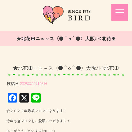
★北花田ニュ～ス（●＾o＾●）大阪ﾒﾄﾛ北花田
★北花田ニュ～ス（●＾o＾●）大阪ﾒﾄﾛ北花田
投稿日
2025年12月26日
F
X
Li
ac
ne
☆２０２５年最終ブログになります！
e
今年も当ブログをご愛顧いただきまして
b
ありがとうございます(^0_0^)