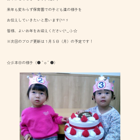
o
来年も変わらず保育園での子ども達の様子を
ok
お伝えしていきたいと思います(^^ゞ
皆様、よいお年をお迎えください(^_-)-☆
※次回のブログ更新は１月５日（月）の予定です！
☆彡本日の様子（●＾o＾●）