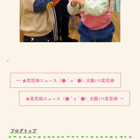
。
←
★北花田ニュ～ス（●＾o＾●）大阪ﾒﾄﾛ北花田
★北花田ニュ～ス（●＾o＾●）大阪ﾒﾄﾛ北花田
→
ブログトップ