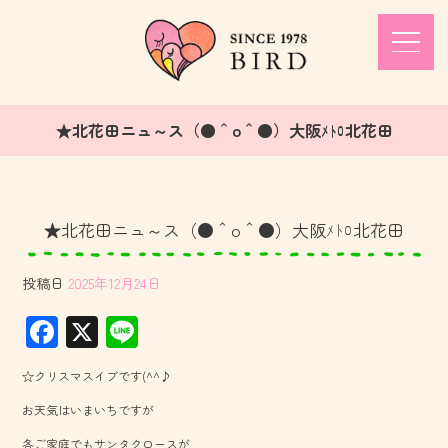
★北花田ニュ～ス（●＾o＾●）大阪ﾒﾄﾛ北花田
★北花田ニュ～ス（●＾o＾●）大阪ﾒﾄﾛ北花田
投稿日
2025年12月24日
F
X
Li
ac
ne
☆クリスマスイブです(^^♪
e
お天気はいまいちですが
b
各ご家庭でもサンタクロースが