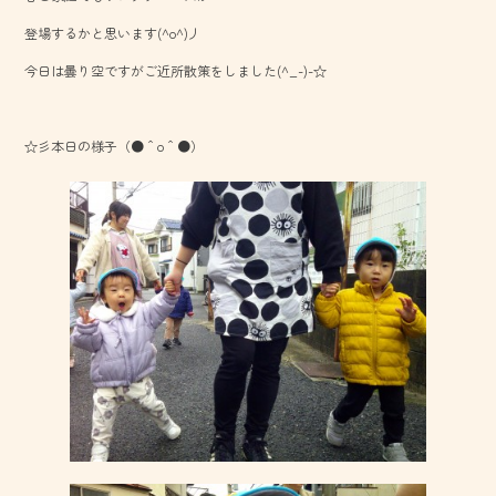
o
登場するかと思います(^o^)丿
ok
今日は曇り空ですがご近所散策をしました(^_-)-☆
☆彡本日の様子（●＾o＾●）