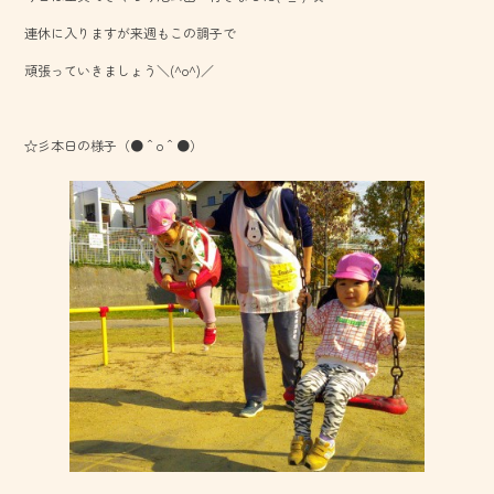
o
連休に入りますが来週もこの調子で
ok
頑張っていきましょう＼(^o^)／
☆彡本日の様子（●＾o＾●）