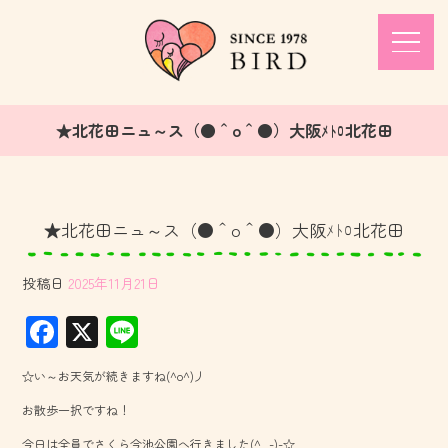
★北花田ニュ～ス（●＾o＾●）大阪ﾒﾄﾛ北花田
★北花田ニュ～ス（●＾o＾●）大阪ﾒﾄﾛ北花田
投稿日
2025年11月21日
F
X
Li
ac
ne
☆い～お天気が続きますね(^o^)丿
e
お散歩一択ですね！
b
今日は全員でさくら今池公園へ行きました(^_-)-☆