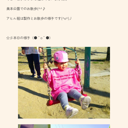
o
奥本公園でのお散歩(^^♪
ok
アヒル組は製作とお散歩の様子です(^o^)丿
☆彡本日の様子（●＾o＾●）