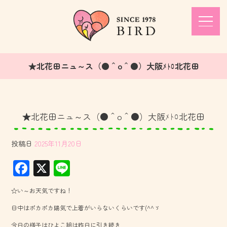
★北花田ニュ～ス（●＾o＾●）大阪ﾒﾄﾛ北花田
★北花田ニュ～ス（●＾o＾●）大阪ﾒﾄﾛ北花田
投稿日
2025年11月20日
F
X
Li
ac
ne
☆い～お天気ですね！
e
日中はポカポカ陽気で上着がいらないくらいです(^^ゞ
b
今日の様子はひよこ組は昨日に引き続き