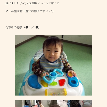
遊びました(^o^)丿笑顔がい～ですね(^^♪
o
アヒル組は粘土遊びの様子です(^－^)
ok
☆本日の様子（●＾o＾●）