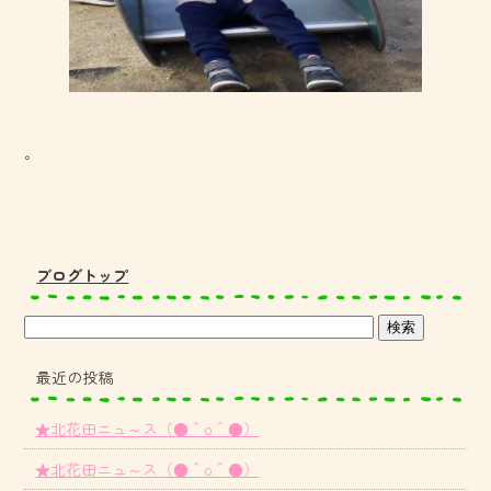
。
ブログトップ
最近の投稿
★北花田ニュ～ス（●＾o＾●）
★北花田ニュ～ス（●＾o＾●）