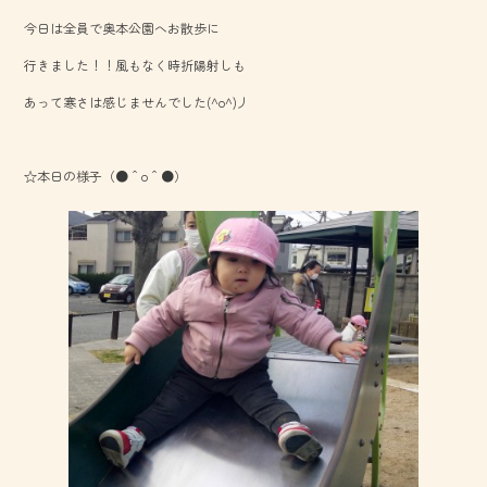
e
今日は全員で奥本公園へお散歩に
b
行きました！！風もなく時折陽射しも
o
あって寒さは感じませんでした(^o^)丿
ok
☆本日の様子（●＾o＾●）