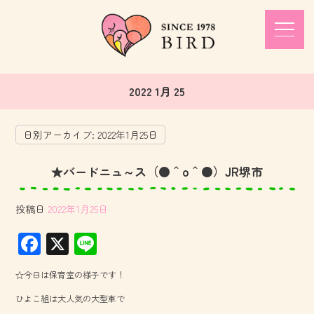
2022 1月 25
日別アーカイブ:
2022年1月25日
★バードニュ～ス（●＾o＾●）JR堺市
投稿日
2022年1月25日
F
X
Li
ac
ne
☆今日は保育室の様子です！
e
ひよこ組は大人気の大型車で
b