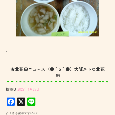
。
★北花田ニュ～ス（●＾o＾●）大阪メトロ北花
田
投稿日
2022年1月25日
F
X
Li
ac
ne
☆１月も後半です(^^ゞ