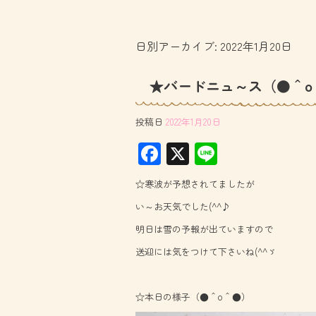
日別アーカイブ:
2022年1月20日
★バードニュ～ス（●＾o
投稿日
2022年1月20日
F
X
Li
ac
ne
☆寒波が予想されてましたが
e
い～お天気でした(^^♪
b
明日は雪の予報が出ていますので
o
送迎には気をつけて下さいね(^^ゞ
ok
☆本日の様子（●＾o＾●）