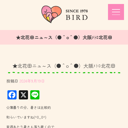
★北花田ニュ～ス（●＾o＾●）大阪ﾒﾄﾛ北花田
★北花田ニュ～ス（●＾o＾●）大阪ﾒﾄﾛ北花田
投稿日
2024年9月19日
F
X
Li
ac
ne
☆薄曇りの分、暑さは比較的
e
和らいでいますね(^0_0^)
b
来週あたり暑さも落ち着くので