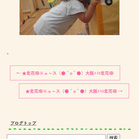
。
←
★北花田ニュ～ス（●＾o＾●）大阪ﾒﾄﾛ北花田
★北花田ニュ～ス（●＾o＾●）大阪ﾒﾄﾛ北花田
→
ブログトップ