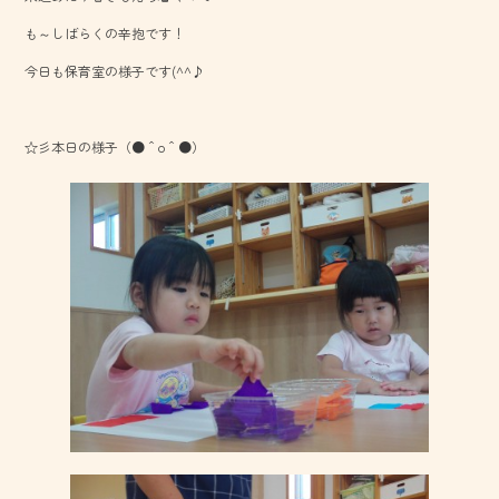
o
も～しばらくの辛抱です！
ok
今日も保育室の様子です(^^♪
☆彡本日の様子（●＾o＾●）