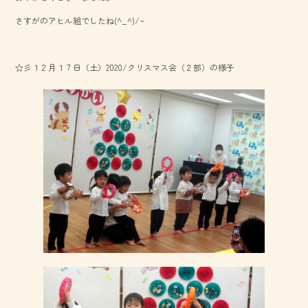
o
さすがのアヒル組でしたね(^_^)/~
ok
☆彡１２月１７日（土）2020/クリスマス会（２部）の様子