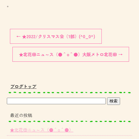
。
←
★2022/クリスマス会（1部）(^0_0^)
★北花田ニュ～ス（●＾o＾●）大阪メトロ北花田
→
ブログトップ
最近の投稿
★北花田ニュ～ス（●＾o＾●）