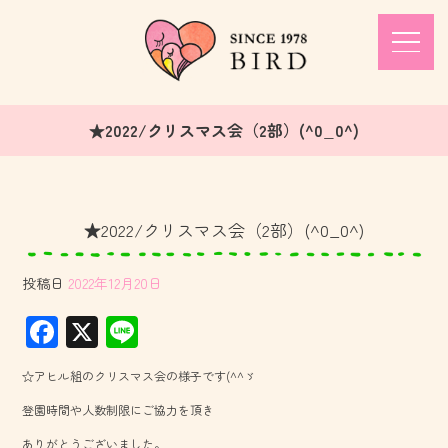
★2022/クリスマス会（2部）(^0_0^)
★2022/クリスマス会（2部）(^0_0^)
投稿日
2022年12月20日
F
X
Li
ac
ne
☆アヒル組のクリスマス会の様子です(^^ゞ
e
登園時間や人数制限にご協力を頂き
b
ありがとうございました。