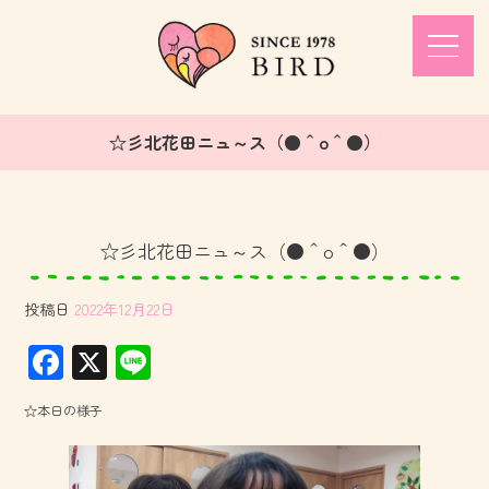
☆彡北花田ニュ～ス（●＾o＾●）
☆彡北花田ニュ～ス（●＾o＾●）
投稿日
2022年12月22日
F
X
Li
ac
ne
☆本日の様子
e
b