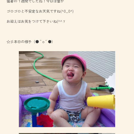
猛暑の１週間でしたね！今日は雷が
b
ゴロゴロと不安定なお天気ですね(^0_0^)
o
お迎えはお気をつけて下さいね(^^ゞ
ok
☆彡本日の様子（●＾o＾●）