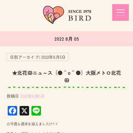
2022 8月 05
日別アーカイブ:
2022年8月5日
★北花田ニュ～ス（●＾o＾●）大阪メトロ北花
田
投稿日
2022年8月5日
F
X
Li
ac
ne
☆今週も週末を迎えました(^^ゞ
e