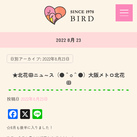
2022 8月 23
日別アーカイブ:
2022年8月23日
★北花田ニュ～ス（●＾o＾●）大阪メトロ北花
田
投稿日
2022年8月23日
F
X
Li
ac
ne
☆8月も後半に入りました！
e