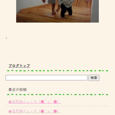
。
ブログトップ
最近の投稿
★北花田ニュ～ス（●＾o＾●）
★北花田ニュ～ス（●＾o＾●）