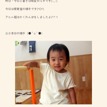
昨日・今日と暑さは相変わらずです(-_-)
b
今日は保育室の様子です(^O^)
o
アヒル組はかくれんぼをしましたよ(^^ゞ
ok
☆彡本日の様子（●＾o＾●）