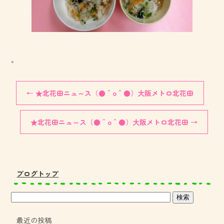
。
←
★北花田ニュ～ス（●＾o＾●）大阪メトロ北花田
★北花田ニュ～ス（●＾o＾●）大阪メトロ北花田
→
ブログトップ
最近の投稿