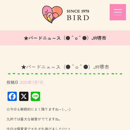
★バードニュ～ス（●＾o＾●）JR堺市
★バードニュ～ス（●＾o＾●）JR堺市
投稿日
2020年7月7日
F
X
Li
ac
ne
☆今日も断続的によく降りますね～(-_-;)
e
九州では甚大な被害がでてますね。
b
今日は保育室でそれぞれ遊びました(^^ゞ