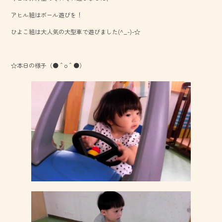
o
アヒル組はボール遊びを！
ok
ひよこ組は大人気の大型車で遊びました(^_-)-☆
☆本日の様子（●＾o＾●）