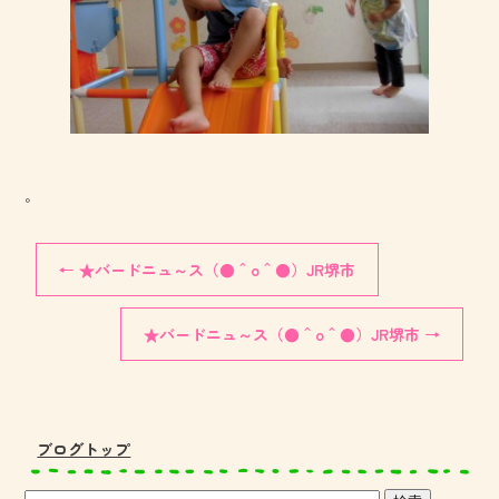
。
←
★バードニュ～ス（●＾o＾●）JR堺市
★バードニュ～ス（●＾o＾●）JR堺市
→
ブログトップ