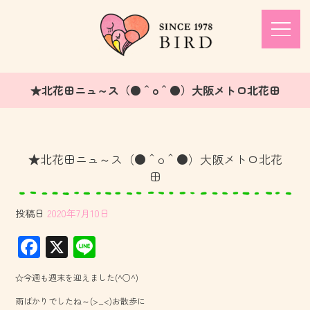
★北花田ニュ～ス（●＾o＾●）大阪メトロ北花田
★北花田ニュ～ス（●＾o＾●）大阪メトロ北花
田
投稿日
2020年7月10日
F
X
Li
ac
ne
☆今週も週末を迎えました(^○^)
e
雨ばかりでしたね～(>_<)お散歩に