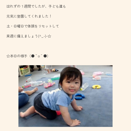
b
出れずの１週間でしたが、子ども達も
o
元気に登園してくれました！
ok
土・日曜日で体調をリセットして
来週に備えましょう(^_-)-☆
☆本日の様子（●＾o＾●）