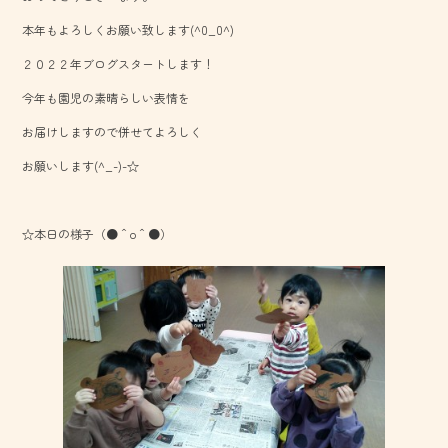
o
本年もよろしくお願い致します(^0_0^)
ok
２０２２年ブログスタートします！
今年も園児の素晴らしい表情を
お届けしますので併せてよろしく
お願いします(^_-)-☆
☆本日の様子（●＾o＾●）