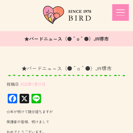
★バードニュ～ス（●＾o＾●）JR堺市
★バードニュ～ス（●＾o＾●）JR堺市
投稿日
2022年1月11日
F
X
Li
ac
ne
☆年が明けて随分経ちますが
e
保護者の皆様、明けまして
b
おめでとうございます。