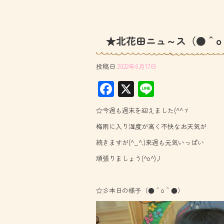
★北花田ニュ～ス（●＾o
投稿日
2022年6月17日
F
X
Li
ac
ne
☆今週も週末を迎えました(^^ゞ
e
梅雨に入り湿度が高く不快なお天気が
b
続きますが(^_^.)来週も元気いっぱい
o
頑張りましょう(^o^)丿
ok
☆彡本日の様子（●＾o＾●）