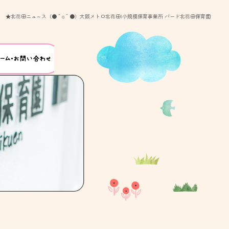
★北花田ニュ～ス（●＾o＾●）大阪メトロ北花田|小規模保育事業所 バード北花田保育園