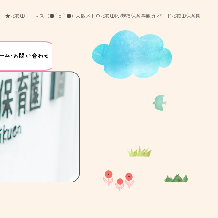
★北花田ニュ～ス（●＾o＾●）大阪メトロ北花田|小規模保育事業所 バード北花田保育園