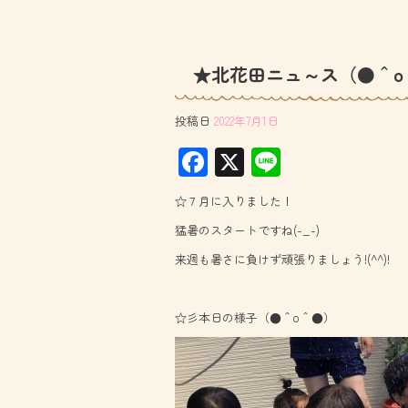
★北花田ニュ～ス（●＾o
投稿日
2022年7月1日
F
X
Li
ac
ne
☆７月に入りました！
e
猛暑のスタートですね(-_-)
b
来週も暑さに負けず頑張りましょう!(^^)!
o
ok
☆彡本日の様子（●＾o＾●）