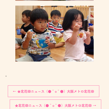
。
←
★北花田ニュ～ス（●＾o＾●）大阪メトロ北花田
★北花田ニュ～ス（●＾o＾●）大阪メトロ北花田
→