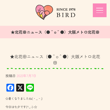
★北花田ニュ～ス（●＾o＾●）大阪メトロ北花田
★北花田ニュ～ス（●＾o＾●）大阪メトロ北花
田
投稿日
2022年7月7日
F
X
Li
ac
ne
☆暑くなりましたね(・_・;)
e
今日は七夕です(^_-)-☆