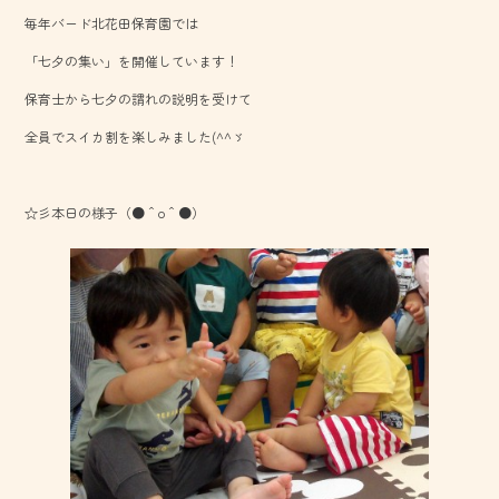
b
毎年バード北花田保育園では
o
「七夕の集い」を開催しています！
ok
保育士から七夕の謂れの説明を受けて
全員でスイカ割を楽しみました(^^ゞ
☆彡本日の様子（●＾o＾●）