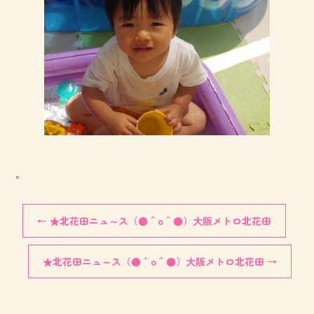
。
←
★北花田ニュ～ス（●＾o＾●）大阪メトロ北花田
★北花田ニュ～ス（●＾o＾●）大阪メトロ北花田
→