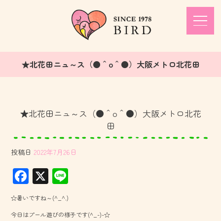
★北花田ニュ～ス（●＾o＾●）大阪メトロ北花田
★北花田ニュ～ス（●＾o＾●）大阪メトロ北花
田
投稿日
2022年7月26日
F
X
Li
ac
ne
☆暑いですね～(^_^.)
e
今日はプール遊びの様子です(^_-)-☆