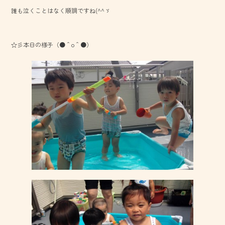
b
誰も泣くことはなく順調ですね(^^ゞ
o
ok
☆彡本日の様子（●＾o＾●）