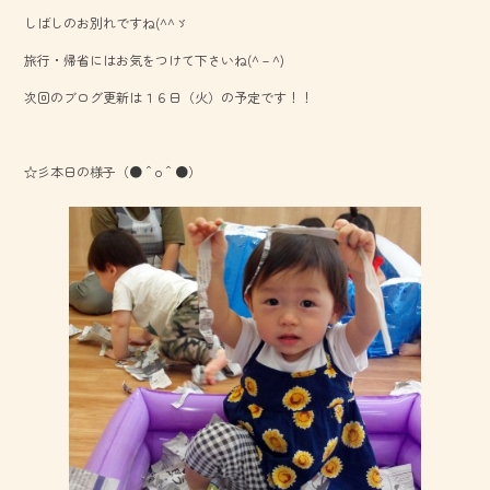
b
しばしのお別れですね(^^ゞ
o
旅行・帰省にはお気をつけて下さいね(^－^)
ok
次回のブログ更新は１６日（火）の予定です！！
☆彡本日の様子（●＾o＾●）