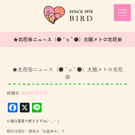
★北花田ニュ～ス（●＾o＾●）大阪メトロ北花田
★北花田ニュ～ス（●＾o＾●）大阪メトロ北花
田
投稿日
2022年8月10日
F
X
Li
ac
ne
☆連日猛暑が続きますね(・_・;)
e
明日は祝日・週末は「お盆休み」で