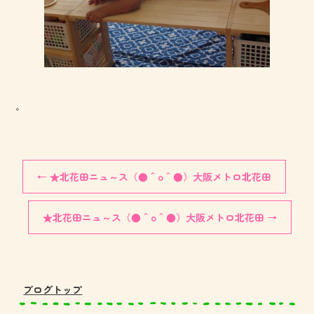
。
←
★北花田ニュ～ス（●＾o＾●）大阪メトロ北花田
★北花田ニュ～ス（●＾o＾●）大阪メトロ北花田
→
ブログトップ