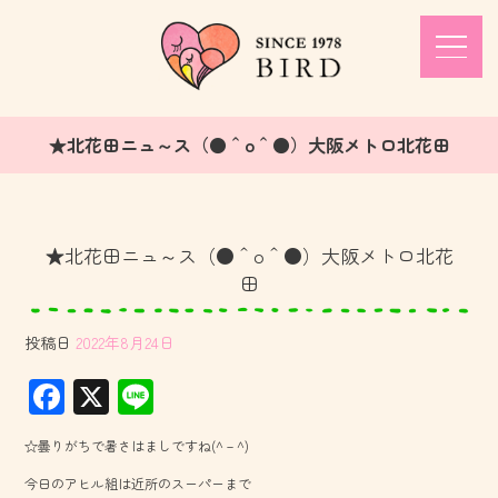
★北花田ニュ～ス（●＾o＾●）大阪メトロ北花田
★北花田ニュ～ス（●＾o＾●）大阪メトロ北花
田
投稿日
2022年8月24日
F
X
Li
ac
ne
☆曇りがちで暑さはましですね(^－^)
e
今日のアヒル組は近所のスーパーまで