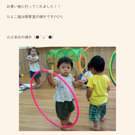
b
お買い物に行ってくれました！！
o
ひよこ組は保育室の様子です(^O^)
ok
☆彡本日の様子（●＾o＾●）