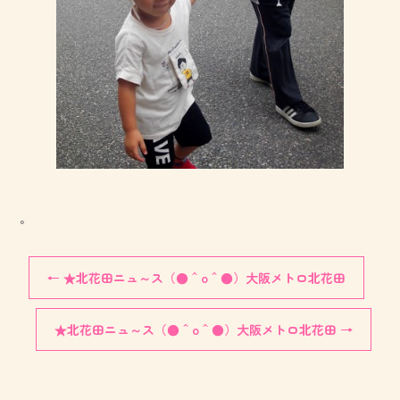
。
←
★北花田ニュ～ス（●＾o＾●）大阪メトロ北花田
★北花田ニュ～ス（●＾o＾●）大阪メトロ北花田
→