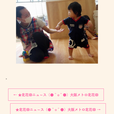
。
←
★北花田ニュ～ス（●＾o＾●）大阪メトロ北花田
★北花田ニュ～ス（●＾o＾●）大阪メトロ北花田
→