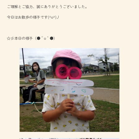
b
ご理解とご協力、誠にありがとうございました。
o
今日はお散歩の様子です(^o^)丿
ok
☆彡本日の様子（●＾o＾●）