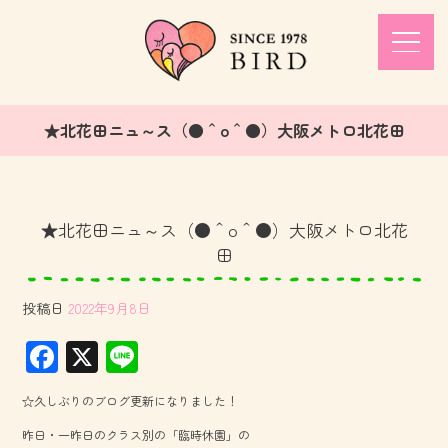
★北花田ニュ～ス（●＾o＾●）大阪メトロ北花田
★北花田ニュ～ス（●＾o＾●）大阪メトロ北花
田
投稿日
2022年9月8日
F
X
Li
ac
ne
☆久しぶりのブログ更新になりました！
e
昨日・一昨日のクラス別の「臨時休園」の