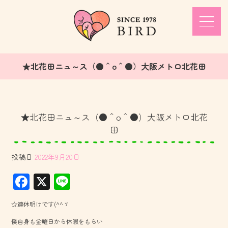
★北花田ニュ～ス（●＾o＾●）大阪メトロ北花田
★北花田ニュ～ス（●＾o＾●）大阪メトロ北花
田
投稿日
2022年9月20日
F
X
Li
ac
ne
☆連休明けです(^^ゞ
e
僕自身も金曜日から休暇をもらい