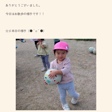
b
ありがとうございました。
o
今日はお散歩の様子です！！
ok
☆彡本日の様子（●＾o＾●）