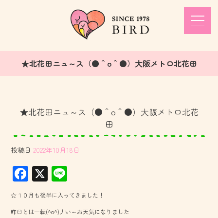
★北花田ニュ～ス（●＾o＾●）大阪メトロ北花田
★北花田ニュ～ス（●＾o＾●）大阪メトロ北花
田
投稿日
2022年10月18日
F
X
Li
ac
ne
☆１０月も後半に入ってきました！
e
昨日とは一転(^o^)丿い～お天気になりました