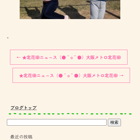
。
←
★北花田ニュ～ス（●＾o＾●）大阪メトロ北花田
★北花田ニュ～ス（●＾o＾●）大阪メトロ北花田
→
ブログトップ
最近の投稿