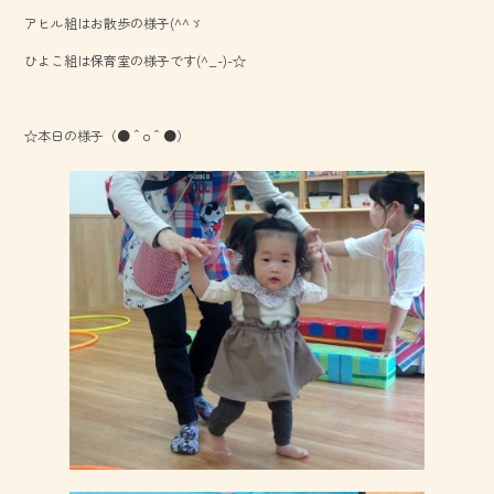
b
アヒル組はお散歩の様子(^^ゞ
o
ひよこ組は保育室の様子です(^_-)-☆
ok
☆本日の様子（●＾o＾●）