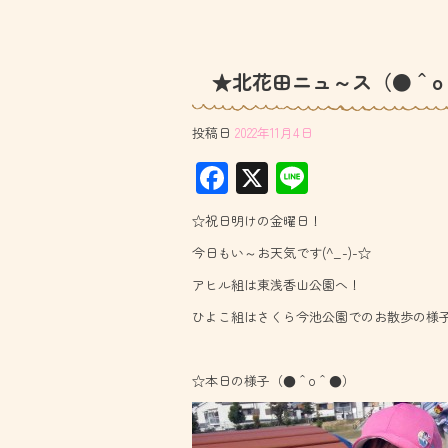
★北花田ニュ～ス（●＾o
投稿日
2022年11月4日
F
X
Li
ac
ne
☆祝日明けの金曜日！
e
今日もい～お天気です(^_-)-☆
b
アヒル組は東浅香山公園へ！
o
ひよこ組はさくら今池公園でのお散歩の様子
ok
☆本日の様子（●＾o＾●）