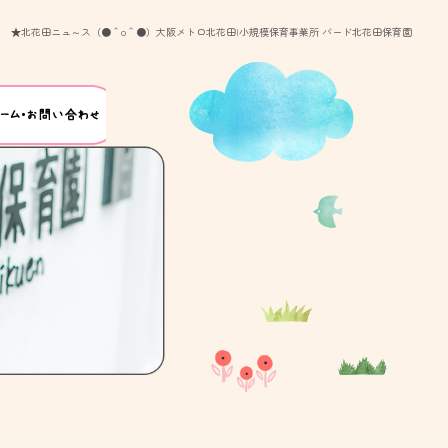
★北花田ニュ～ス（●＾o＾●）大阪メトロ北花田|小規模保育事業所 バード北花田保育園