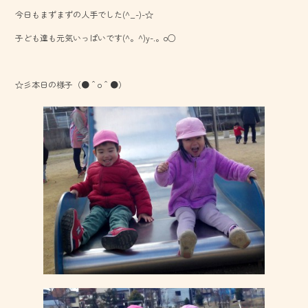
b
今日もまずまずの人手でした(^_-)-☆
o
子ども達も元気いっぱいです(^。^)y-.。o○
ok
☆彡本日の様子（●＾o＾●）