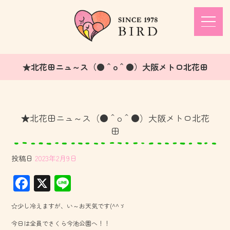
★北花田ニュ～ス（●＾o＾●）大阪メトロ北花田
★北花田ニュ～ス（●＾o＾●）大阪メトロ北花
田
投稿日
2023年2月9日
F
X
Li
ac
ne
☆少し冷えますが、い～お天気です(^^ゞ
e
今日は全員でさくら今池公園へ！！