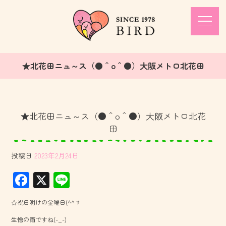
★北花田ニュ～ス（●＾o＾●）大阪メトロ北花田
★北花田ニュ～ス（●＾o＾●）大阪メトロ北花
田
投稿日
2023年2月24日
F
X
Li
ac
ne
☆祝日明けの金曜日(^^ゞ
e
生憎の雨ですね(-_-)