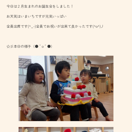
b
今日は２月生まれのお誕生会をしました！
o
お天気はいまいちですが元気いっぱい
ok
全員出席です(^_-)全員でお祝いが出来て良かったです(^o^)丿
☆彡本日の様子（●＾o＾●）