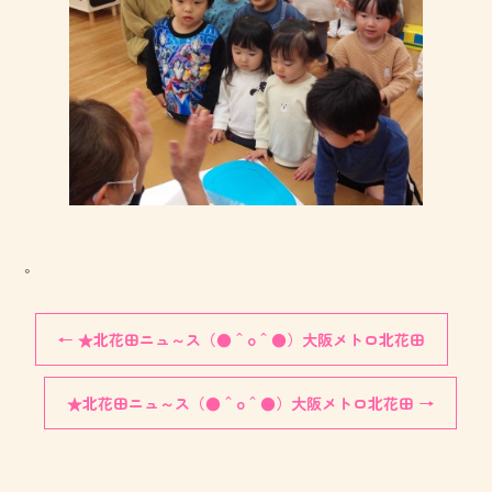
。
←
★北花田ニュ～ス（●＾o＾●）大阪メトロ北花田
★北花田ニュ～ス（●＾o＾●）大阪メトロ北花田
→