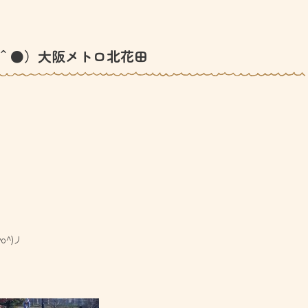
＾●）大阪メトロ北花田
^)丿