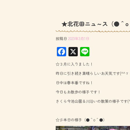
★北花田ニュ～ス（●＾o
投稿日
2023年3月1日
F
X
Li
ac
ne
☆３月に入りました！
e
昨日に引き続き素晴らしいお天気です(^^ゞ
b
日中は春本番ですね！
o
今日もお散歩の様子です！
ok
さくら今池公園＆川沿いの散策の様子です(^o
☆彡本日の様子（●＾o＾●）