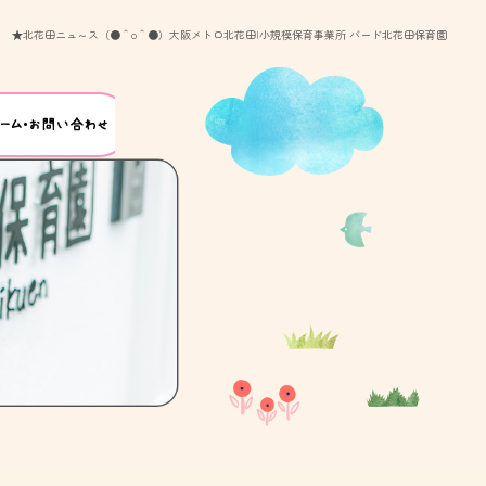
★北花田ニュ～ス（●＾o＾●）大阪メトロ北花田|小規模保育事業所 バード北花田保育園