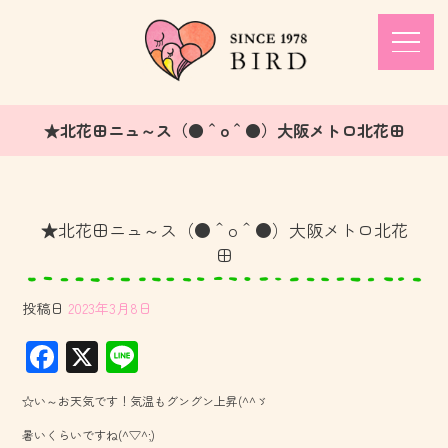
★北花田ニュ～ス（●＾o＾●）大阪メトロ北花田
★北花田ニュ～ス（●＾o＾●）大阪メトロ北花
田
投稿日
2023年3月8日
F
X
Li
ac
ne
☆い～お天気です！気温もグングン上昇(^^ゞ
e
暑いくらいですね(^▽^;)