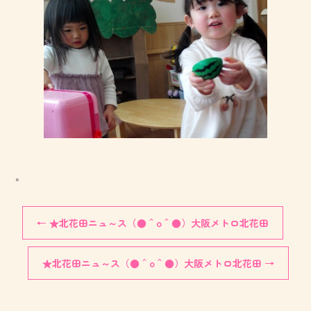
。
←
★北花田ニュ～ス（●＾o＾●）大阪メトロ北花田
★北花田ニュ～ス（●＾o＾●）大阪メトロ北花田
→