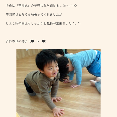
b
今日は「卒園式」の予行に取り組みました(^_-)-☆
o
卒園児はもちろん頑張ってくれましたが
ok
ひよこ組の園児もしっかりと見物が出来ました(^。^)
☆彡本日の様子（●＾o＾●）