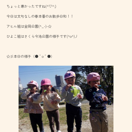
b
ちょっと寒かったですね(^▽^;)
o
今日は文句なしの春本番のお散歩日和！！
ok
アヒル組は金岡公園(^_-)-☆
ひよこ組はさくら今池公園の様子です(^o^)丿
☆彡本日の様子（●＾o＾●）