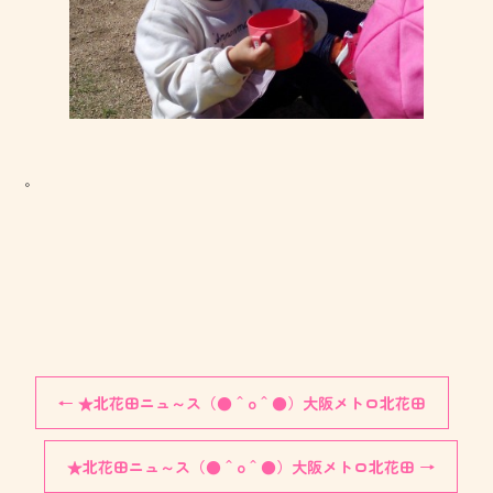
。
←
★北花田ニュ～ス（●＾o＾●）大阪メトロ北花田
★北花田ニュ～ス（●＾o＾●）大阪メトロ北花田
→