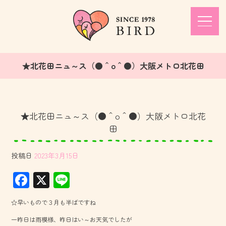
★北花田ニュ～ス（●＾o＾●）大阪メトロ北花田
★北花田ニュ～ス（●＾o＾●）大阪メトロ北花
田
投稿日
2023年3月15日
F
X
Li
ac
ne
☆早いもので３月も半ばですね
e
一昨日は雨模様、昨日はい～お天気でしたが