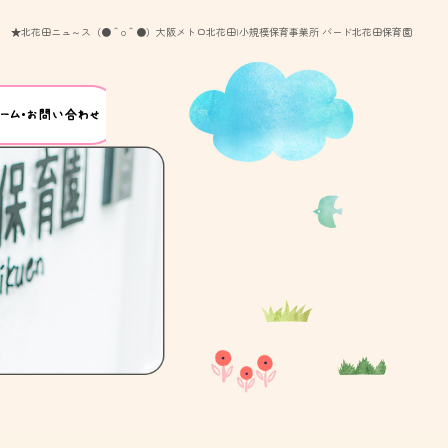
★北花田ニュ～ス（●＾o＾●）大阪メトロ北花田|小規模保育事業所 バード北花田保育園