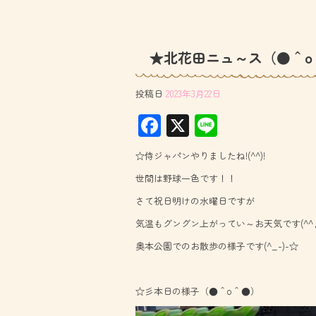
★北花田ニュ～ス（●＾o
投稿日
2023年3月22日
F
X
Li
ac
ne
☆侍ジャパンやりましたね!(^^)!
e
世間は野球一色です！！
b
さて祝日明けの水曜日ですが
o
気温もグングン上がってい～お天気です(^^
ok
奥本公園でのお散歩の様子です(^_-)-☆
☆彡本日の様子（●＾o＾●）