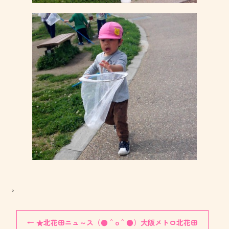
。
←
★北花田ニュ～ス（●＾o＾●）大阪メトロ北花田