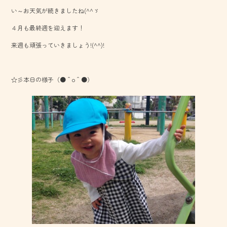
b
い～お天気が続きましたね(^^ゞ
o
４月も最終週を迎えます！
ok
来週も頑張っていきましょう!(^^)!
☆彡本日の様子（●＾o＾●）