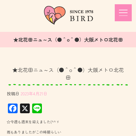
★北花田ニュ～ス（●＾o＾●）大阪メトロ北花田
★北花田ニュ～ス（●＾o＾●）大阪メトロ北花
田
投稿日
2023年4月21日
F
X
Li
ac
ne
☆今週も週末を迎えました(^^ゞ
e
雨もありましたがこの時期らしい