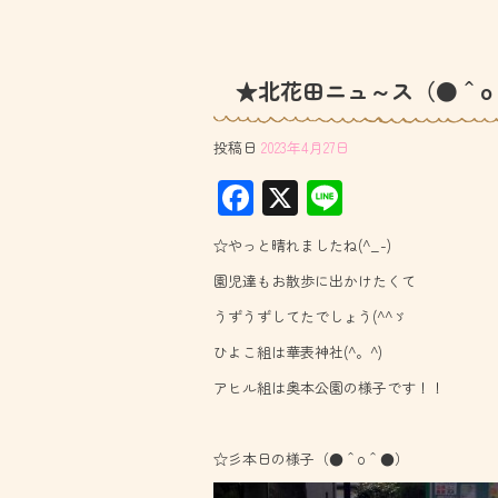
★北花田ニュ～ス（●＾o
投稿日
2023年4月27日
F
X
Li
ac
ne
☆やっと晴れましたね(^_-)
e
園児達もお散歩に出かけたくて
b
うずうずしてたでしょう(^^ゞ
o
ひよこ組は華表神社(^。^)
ok
アヒル組は奥本公園の様子です！！
☆彡本日の様子（●＾o＾●）