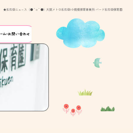
★北花田ニュ～ス（●＾o＾●）大阪メトロ北花田|小規模保育事業所 バード北花田保育園