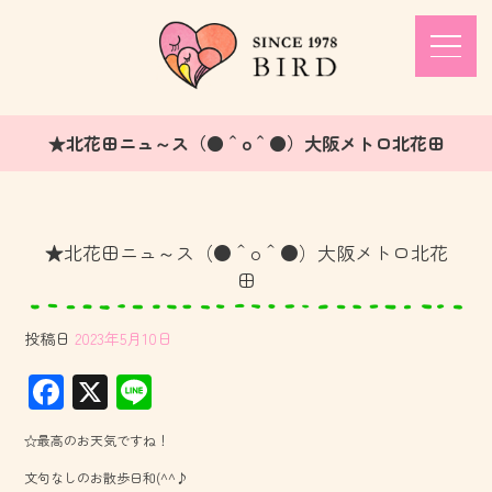
★北花田ニュ～ス（●＾o＾●）大阪メトロ北花田
★北花田ニュ～ス（●＾o＾●）大阪メトロ北花
田
投稿日
2023年5月10日
F
X
Li
ac
ne
☆最高のお天気ですね！
e
文句なしのお散歩日和(^^♪