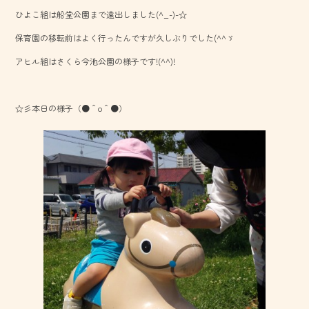
b
ひよこ組は船堂公園まで遠出しました(^_-)-☆
o
保育園の移転前はよく行ったんですが久しぶりでした(^^ゞ
ok
アヒル組はさくら今池公園の様子です!(^^)!
☆彡本日の様子（●＾o＾●）