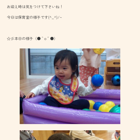
b
お迎え時は気をつけて下さいね！
o
今日は保育室の様子です(^_^)/~
ok
☆彡本日の様子（●＾o＾●）