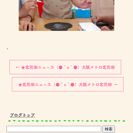
。
←
★北花田ニュ～ス（●＾o＾●）大阪メトロ北花田
★北花田ニュ～ス（●＾o＾●）大阪メトロ北花田
→
ブログトップ