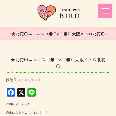
★北花田ニュ～ス（●＾o＾●）大阪メトロ北花田
★北花田ニュ～ス（●＾o＾●）大阪メトロ北花
田
投稿日
2023年5月19日
F
X
Li
ac
ne
☆雨になりました
e
週末になると雨ですね～(-_-;)