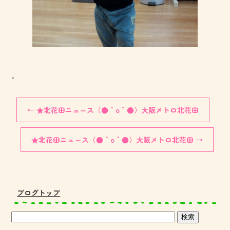
。
←
★北花田ニュ～ス（●＾o＾●）大阪メトロ北花田
★北花田ニュ～ス（●＾o＾●）大阪メトロ北花田
→
ブログトップ