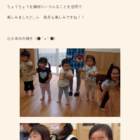
b
ちょうちょうを題材にいろんなことを合同で
o
楽しみました(^_-)- 来月も楽しみですね！！
ok
☆彡本日の様子（●＾o＾●）