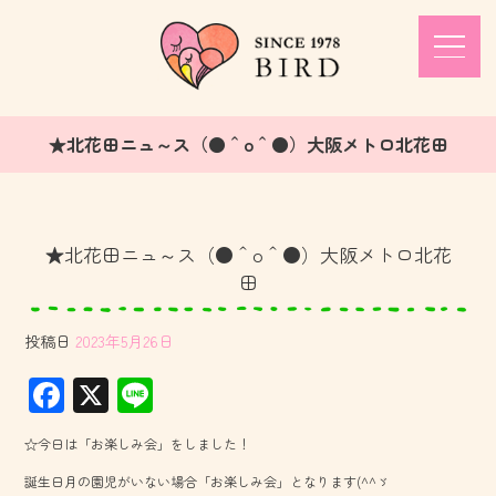
★北花田ニュ～ス（●＾o＾●）大阪メトロ北花田
★北花田ニュ～ス（●＾o＾●）大阪メトロ北花
田
投稿日
2023年5月26日
F
X
Li
ac
ne
☆今日は「お楽しみ会」をしました！
e
誕生日月の園児がいない場合「お楽しみ会」となります(^^ゞ