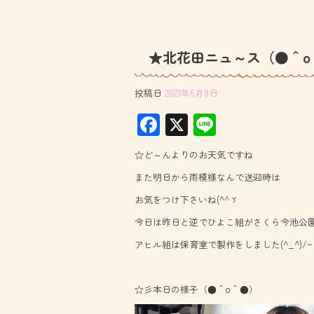
★北花田ニュ～ス（●＾o
投稿日
2023年6月8日
F
X
Li
ac
ne
☆ど～んよりのお天気ですね
e
また明日から雨模様なんで送迎時は
b
お気をつけ下さいね(^^ゞ
o
今日は昨日と逆でひよこ組がさくら今池公園へ
ok
アヒル組は保育室で製作をしました(^_^)/~
☆彡本日の様子（●＾o＾●）