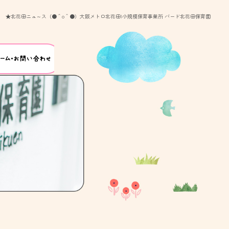
★北花田ニュ～ス（●＾o＾●）大阪メトロ北花田|小規模保育事業所 バード北花田保育園