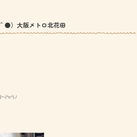
＾●）大阪メトロ北花田
(^o^)丿