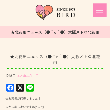
★北花田ニュ～ス（●＾o＾●）大阪メトロ北花田
★北花田ニュ～ス（●＾o＾●）大阪メトロ北花
田
投稿日
2023年6月13日
F
X
Li
ac
ne
☆お天気が回復しました！
e
しかし蒸し暑いですね(^▽^;)