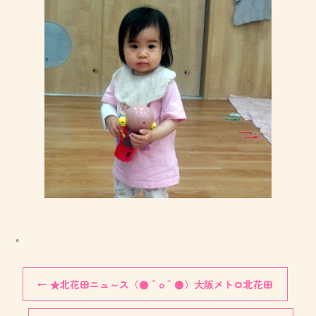
。
←
★北花田ニュ～ス（●＾o＾●）大阪メトロ北花田