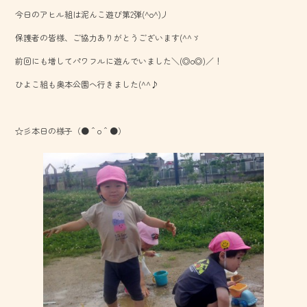
b
今日のアヒル組は泥んこ遊び第2弾(^o^)丿
o
保護者の皆様、ご協力ありがとうございます(^^ゞ
ok
前回にも増してパワフルに遊んでいました＼(◎o◎)／！
ひよこ組も奥本公園へ行きました(^^♪
☆彡本日の様子（●＾o＾●）