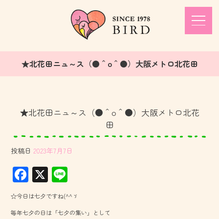
★北花田ニュ～ス（●＾o＾●）大阪メトロ北花田
★北花田ニュ～ス（●＾o＾●）大阪メトロ北花
田
投稿日
2023年7月7日
F
X
Li
ac
ne
☆今日は七夕ですね(^^ゞ
e
毎年七夕の日は「七夕の集い」として