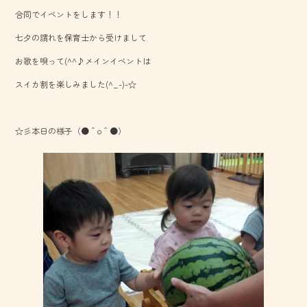
b
合同でイベントをします！！
o
七夕の謂れを保育士から受けまして
ok
お歌を唄って(^^♪メインイベントは
スイカ割を楽しみました(^_-)-☆
☆彡本日の様子（●＾o＾●）