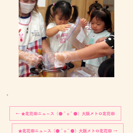
。
←
★北花田ニュ～ス（●＾o＾●）大阪メトロ北花田
★北花田ニュ～ス（●＾o＾●）大阪メトロ北花田
→