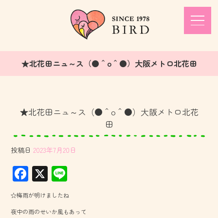
★北花田ニュ～ス（●＾o＾●）大阪メトロ北花田
★北花田ニュ～ス（●＾o＾●）大阪メトロ北花
田
投稿日
2023年7月20日
F
X
Li
ac
ne
☆梅雨が明けましたね
e
夜中の雨のせいか風もあって