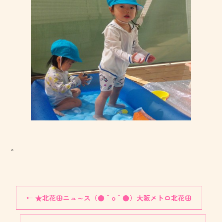
。
←
★北花田ニュ～ス（●＾o＾●）大阪メトロ北花田