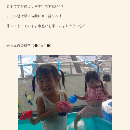
b
若干ですが過ごしやすいですね(^^ゞ
o
アヒル組は早い時間にセミ採りへ！
ok
帰ってきてそのまま水遊びを楽しみました(^O^)／
☆彡本日の様子（●＾o＾●）