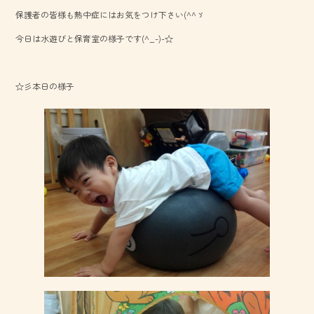
b
保護者の皆様も熱中症にはお気をつけ下さい(^^ゞ
o
今日は水遊びと保育室の様子です(^_-)-☆
ok
☆彡本日の様子