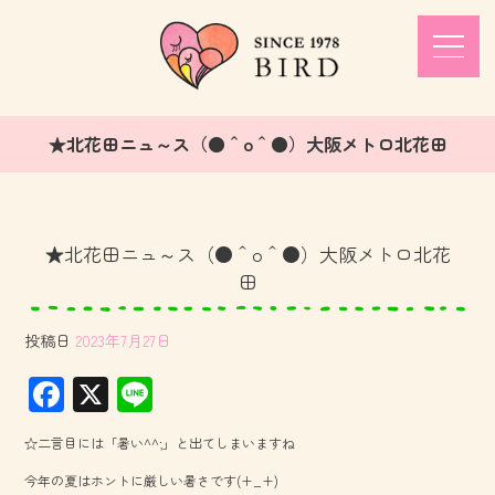
★北花田ニュ～ス（●＾o＾●）大阪メトロ北花田
★北花田ニュ～ス（●＾o＾●）大阪メトロ北花
田
投稿日
2023年7月27日
F
X
Li
ac
ne
☆二言目には「暑い^^;」と出てしまいますね
e
今年の夏はホントに厳しい暑さです(+_+)