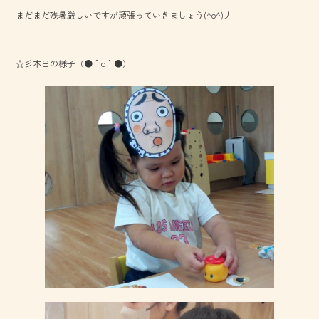
b
まだまだ残暑厳しいですが頑張っていきましょう(^o^)丿
o
ok
☆彡本日の様子（●＾o＾●）