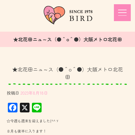
★北花田ニュ～ス（●＾o＾●）大阪メトロ北花田
★北花田ニュ～ス（●＾o＾●）大阪メトロ北花
田
投稿日
2023年8月18日
F
X
Li
ac
ne
☆今週も週末を迎えました(^^ゞ
e
８月も後半に入ります！