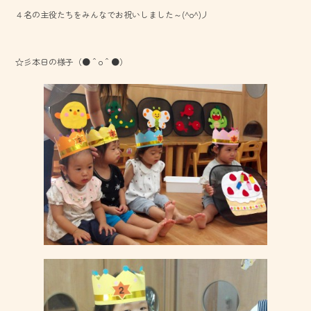
b
４名の主役たちをみんなでお祝いしました～(^o^)丿
o
ok
☆彡本日の様子（●＾o＾●）