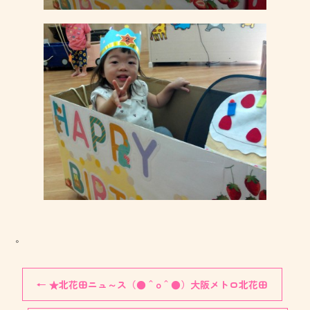
。
←
★北花田ニュ～ス（●＾o＾●）大阪メトロ北花田