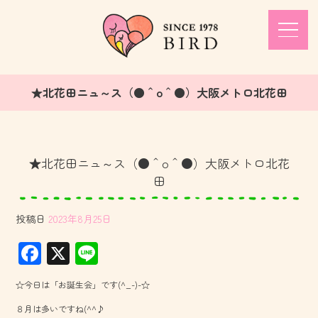
★北花田ニュ～ス（●＾o＾●）大阪メトロ北花田
★北花田ニュ～ス（●＾o＾●）大阪メトロ北花
田
投稿日
2023年8月25日
F
X
Li
ac
ne
☆今日は「お誕生会」です(^_-)-☆
e
８月は多いですね(^^♪