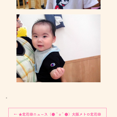
。
←
★北花田ニュ～ス（●＾o＾●）大阪メトロ北花田