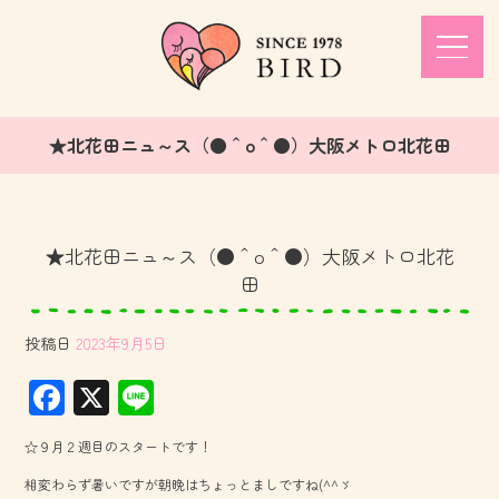
★北花田ニュ～ス（●＾o＾●）大阪メトロ北花田
★北花田ニュ～ス（●＾o＾●）大阪メトロ北花
田
投稿日
2023年9月5日
F
X
Li
ac
ne
☆９月２週目のスタートです！
e
相変わらず暑いですが朝晩はちょっとましですね(^^ゞ