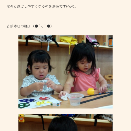
b
段々と過ごしやすくなるのを期待です(^o^)丿
o
ok
☆彡本日の様子（●＾o＾●）