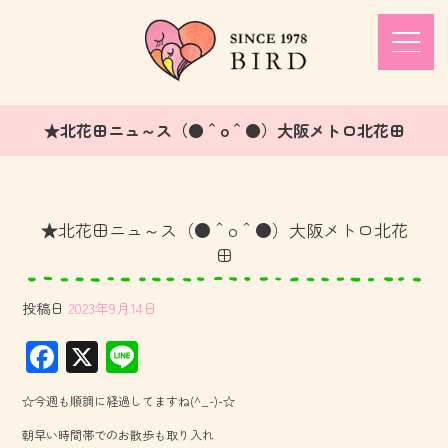
★北花田ニュ～ス（●＾o＾●）大阪メトロ北花田
★北花田ニュ～ス（●＾o＾●）大阪メトロ北花
田
投稿日
2023年9月14日
F
X
Li
ac
ne
☆今週も順調に経過してますね(^_-)-☆
e
朝早い時間帯でのお散歩も取り入れ