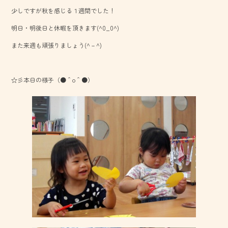
b
少しですが秋を感じる１週間でした！
o
明日・明後日と休暇を頂きます(^0_0^)
ok
また来週も頑張りましょう(^－^)
☆彡本日の様子（●＾o＾●）