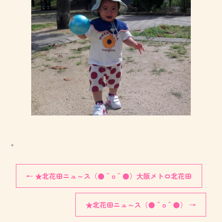
。
←
★北花田ニュ～ス（●＾o＾●）大阪メトロ北花田
★北花田ニュ～ス（●＾o＾●）
→