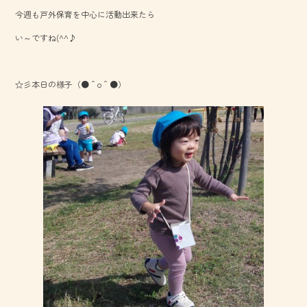
b
今週も戸外保育を中心に活動出来たら
o
い～ですね(^^♪
ok
☆彡本日の様子（●＾o＾●）