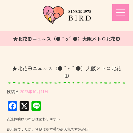
★北花田ニュ～ス（●＾o＾●）大阪メトロ北花田
★北花田ニュ～ス（●＾o＾●）大阪メトロ北花
田
投稿日
2023年10月11日
F
X
Li
ac
ne
☆連休明けの昨日は変わりやすい
e
お天気でしたが、今日は秋本番の高天気です(^o^)丿