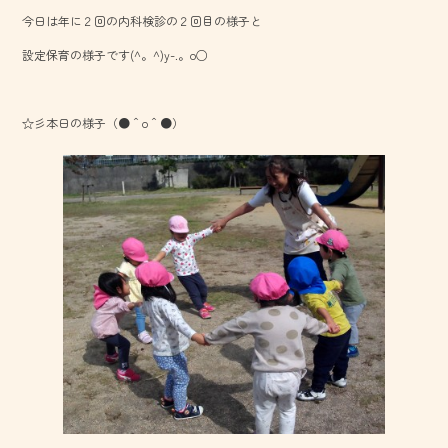
b
今日は年に２回の内科検診の２回目の様子と
o
設定保育の様子です(^。^)y-.。o○
ok
☆彡本日の様子（●＾o＾●）