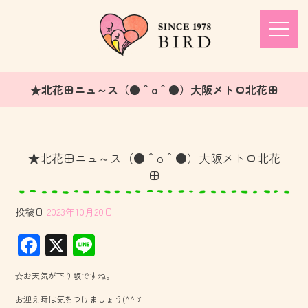
★北花田ニュ～ス（●＾o＾●）大阪メトロ北花田
★北花田ニュ～ス（●＾o＾●）大阪メトロ北花
田
投稿日
2023年10月20日
F
X
Li
ac
ne
☆お天気が下り坂ですね。
e
お迎え時は気をつけましょう(^^ゞ