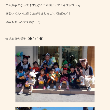
b
年々派手になってますね(^^ゞ今日はサプライズゲストも
o
多数いて大いに盛り上がりましたよ＼(◎o◎)／！
ok
来年も楽しみですね(^○^)
☆彡本日の様子（●＾o＾●）