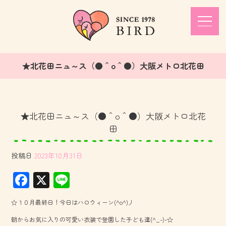
★北花田ニュ～ス（●＾o＾●）大阪メトロ北花田
★北花田ニュ～ス（●＾o＾●）大阪メトロ北花
田
投稿日
2023年10月31日
F
X
Li
ac
ne
☆１０月最終日！今日はハロウィーン(^o^)丿
e
朝からお気に入りの可愛い衣装で登園した子ども達(^_-)-☆