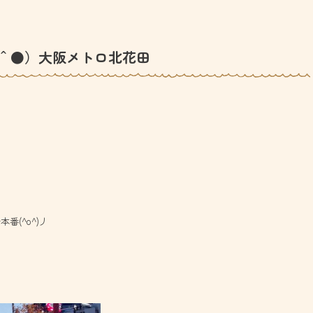
＾●）大阪メトロ北花田
番(^o^)丿