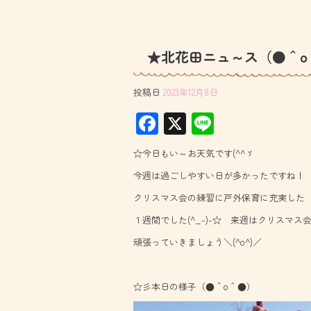
★北花田ニュ～ス（●＾o
投稿日
2023年12月8日
F
X
Li
ac
ne
☆今日もい～お天気です(^^ゞ
e
今週は過ごしやすい日が多かったですね！
b
クリスマス会の練習に戸外保育に充実した
o
１週間でした(^_-)-☆ 来週はクリスマス会本
ok
頑張っていきましょう＼(^o^)／
☆彡本日の様子（●＾o＾●）