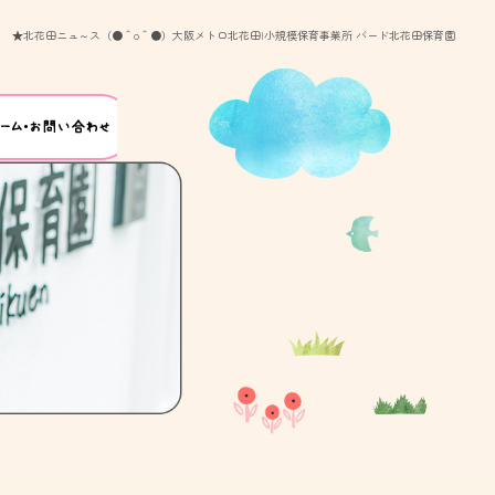
★北花田ニュ～ス（●＾o＾●）大阪メトロ北花田|小規模保育事業所 バード北花田保育園